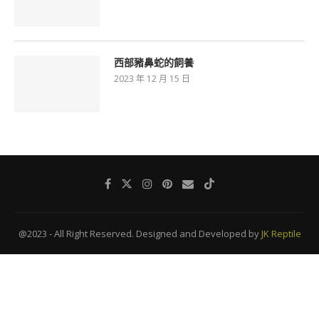
西部豬鼻蛇的飼養
2023 年 12 月 15 日
@2023 - All Right Reserved. Designed and Developed by
JK Reptile