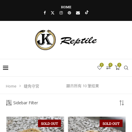
HOME
0
0
0
顯示所有 10 筆結果
Home
睫角守宮
FILTER BY PRICE
Sidebar Filter
SOLD OUT
SOLD OUT