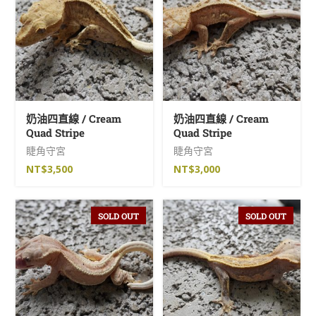
篩選
CATEGORIES
未分類
(0)
奶油四直線 / Cream
奶油四直線 / Cream
Quad Stripe
Quad Stripe
瘤尾守宮
(9)
睫角守宮
睫角守宮
NT$
3,500
NT$
3,000
睫角守宮
(10)
肥尾守宮
(20)
SOLD OUT
SOLD OUT
豬鼻蛇
(26)
豹紋守宮
(14)