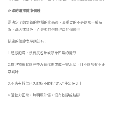
正確的選擇健康個體
當決定了想要養的物種的爬蟲後，最重要的不是選哪一種品
系、基因或顏色，而是如何選擇健康的個體!!!
健康的個體表現應該有：
1.體態飽滿，沒有皮包骨或頭骨凹陷的情形
2.排泄物形狀應完整沒有稀糊或成一攤水狀，且不應該有不正
常異味
3.不應有殘留已久脫皮不順的”硬皮”停留在身上
4.活動力正常，無明顯外傷，沒有軟腳或跛腳