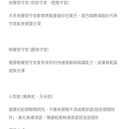
地棲型守宮 (豹紋守宮、肥尾守宮)
大多地棲型守宮都會將能量儲存在尾巴，尾巴越飽滿粗壯代表
守宮飲食健康正常
樹棲型守宮 (睫角守宮)
健康樹棲型守宮會有良好的快速移動與跳躍能力，皮膚無乾扁
或無光澤
小型蛇 (豬鼻蛇、玉米蛇)
健康的蛇類眼睛明亮，不應有模糊不清或霧狀感(脫皮期間除
外)，鼻孔無潮濕感，嘴邊乾燥無潮濕或冒泡泡情形