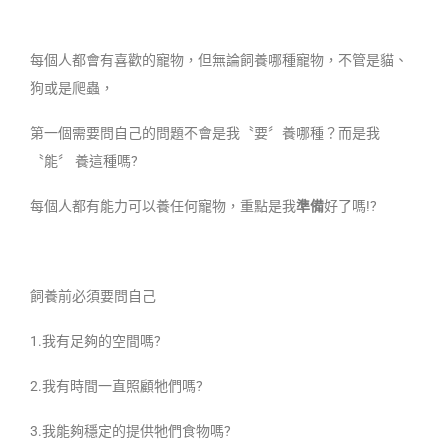
每個人都會有喜歡的寵物，但無論飼養哪種寵物，不管是貓、
狗或是爬蟲，
第一個需要問自己的問題不會是我〝要〞養哪種？而是我
〝能〞 養這種嗎?
每個人都有能力可以養任何寵物，重點是我
準備
好了嗎!?
飼養前必須要問自己
1.我有足夠的空間嗎?
2.我有時間一直照顧牠們嗎?
3.我能夠穩定的提供牠們食物嗎?