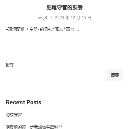
肥尾守宮的飼養
by
JK
2023 年 12 月 15 日
–環境配置 。空間- 約長40*寬30*高15 …
搜尋
搜尋
Recent Posts
豹紋守宮
購買前的第一步我該做甚麼!!!???