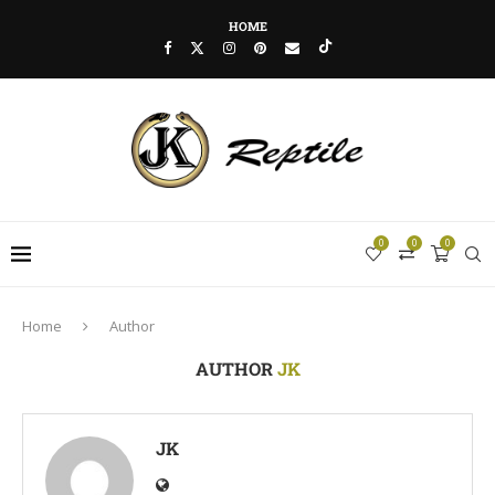
HOME
0
0
0
Home
Author
AUTHOR
JK
JK