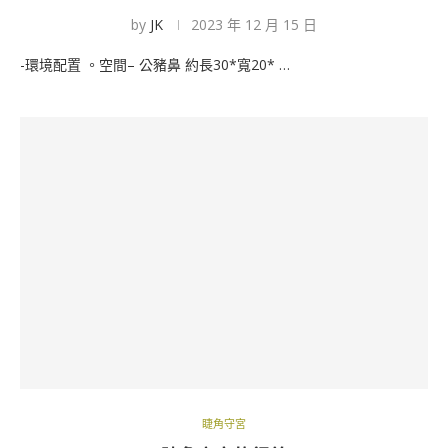
by
JK
2023 年 12 月 15 日
-環境配置 。空間– 公豬鼻 約長30*寬20* …
睫角守宮