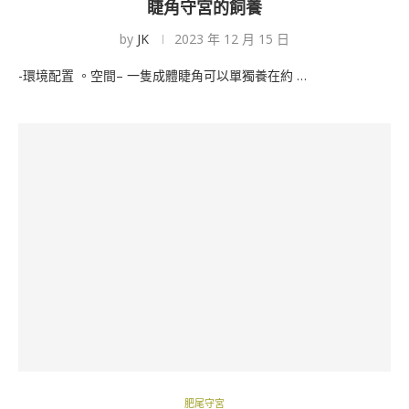
睫角守宮的飼養
by
JK
2023 年 12 月 15 日
-環境配置 。空間– 一隻成體睫角可以單獨養在約 …
肥尾守宮