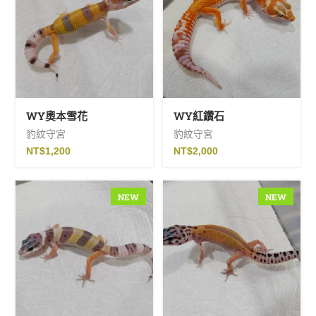
篩選
CATEGORIES
(0)
未分類
WY奧本雪花
WY紅鑽石
豹紋守宮
豹紋守宮
(9)
瘤尾守宮
NT$
1,200
NT$
2,000
(10)
睫角守宮
NEW
NEW
(20)
肥尾守宮
(26)
豬鼻蛇
(14)
豹紋守宮