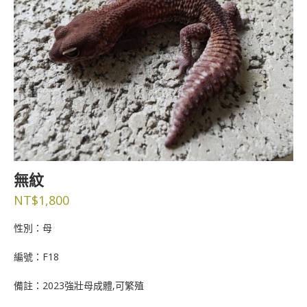
無紋
NT$
1,800
性別：母
編號：F18
備註：2023強壯母成體,可繁殖