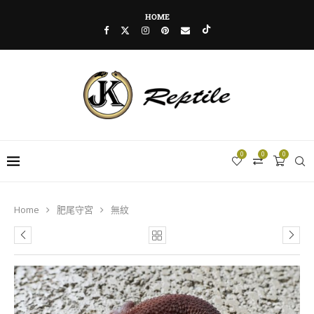
HOME
0
0
0
Home
肥尾守宮
無紋