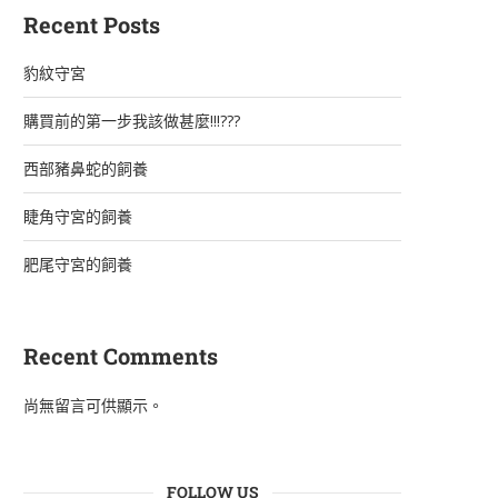
Recent Posts
豹紋守宮
購買前的第一步我該做甚麼!!!???
西部豬鼻蛇的飼養
睫角守宮的飼養
肥尾守宮的飼養
Recent Comments
SOLD OUT
尚無留言可供顯示。
細直線哈樂根大麥町/
Pinstriped Harlequin
Dalmatian
睫角守宮
FOLLOW US