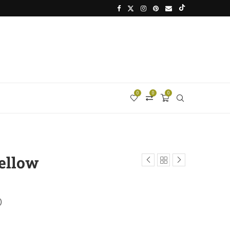
0
0
0
llow
)