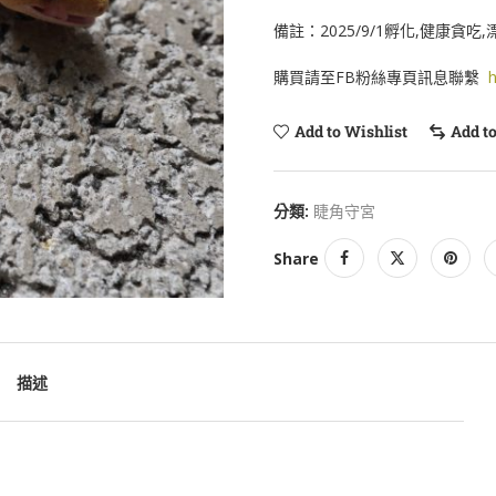
備註：2025/9/1孵化,健康貪
購買請至FB粉絲專頁訊息聯繫
h
Add to Wishlist
Add t
分類:
睫角守宮
Share
描述