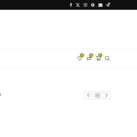
0
0
0
T