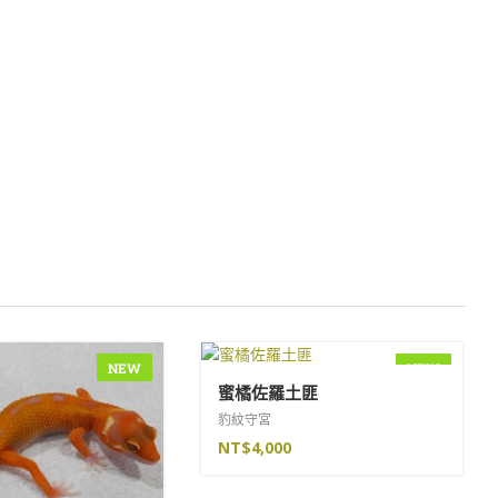
NEW
NEW
蜜橘佐羅土匪
豹紋守宮
NT$
4,000