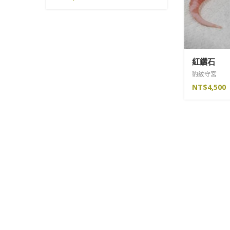
紅鑽石
豹紋守宮
NT$
4,500