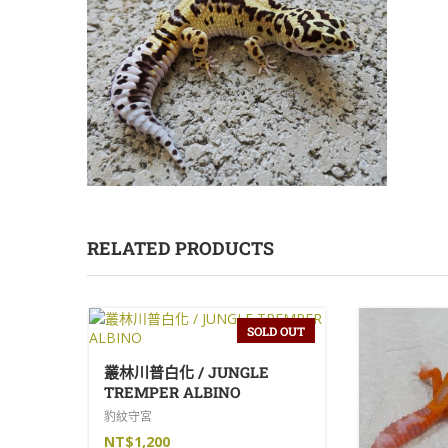
RELATED PRODUCTS
SOLD OUT
叢林川普白化 / JUNGLE
TREMPER ALBINO
豹紋守宮
NT$
1,200